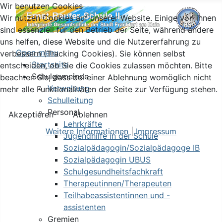
Wir benutzen Cookies
Wir nutzen Cookies auf unserer Website. Einige von ihnen
sind essenziell für den Betrieb der Seite, während andere
uns helfen, diese Website und die Nutzererfahrung zu
Open menu
verbessern (Tracking Cookies). Sie können selbst
Startseite
entscheiden, ob Sie die Cookies zulassen möchten. Bitte
Schulgemeinde
beachten Sie, dass bei einer Ablehnung womöglich nicht
Verwaltung
mehr alle Funktionalitäten der Seite zur Verfügung stehen.
Schulleitung
Personal
Akzeptieren
Ablehnen
Lehrkräfte
Weitere Informationen
|
Impressum
Jugendhilfe in der Schule
Sozialpädagogin/Sozialpädagoge IB
Sozialpädagogin UBUS
Schulgesundheitsfachkraft
Therapeutinnen/Therapeuten
Teilhabeassistentinnen und -
assistenten
Gremien