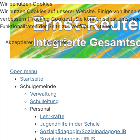
Wir benutzen Cookies
Wir nutzen Cookies auf unserer Website. Einige von ihnen s
verbessern (Tracking Cookies). Sie können selbst entschei
Funktionalitäten der Seite zur Verfügung stehen.
Akzeptieren
Ablehnen
Open menu
Startseite
Schulgemeinde
Verwaltung
Schulleitung
Personal
Lehrkräfte
Jugendhilfe in der Schule
Sozialpädagogin/Sozialpädagoge IB
Sozialpädagogin UBUS