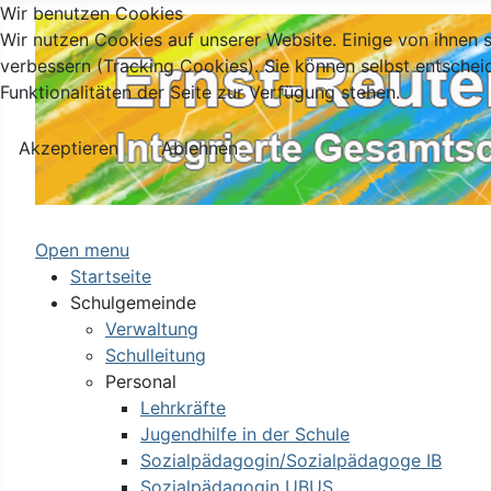
Wir benutzen Cookies
Wir nutzen Cookies auf unserer Website. Einige von ihnen s
verbessern (Tracking Cookies). Sie können selbst entschei
Funktionalitäten der Seite zur Verfügung stehen.
Akzeptieren
Ablehnen
Open menu
Startseite
Schulgemeinde
Verwaltung
Schulleitung
Personal
Lehrkräfte
Jugendhilfe in der Schule
Sozialpädagogin/Sozialpädagoge IB
Sozialpädagogin UBUS