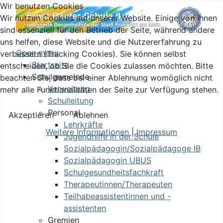
Wir benutzen Cookies
Wir nutzen Cookies auf unserer Website. Einige von ihnen
sind essenziell für den Betrieb der Seite, während andere
uns helfen, diese Website und die Nutzererfahrung zu
Open menu
verbessern (Tracking Cookies). Sie können selbst
Startseite
entscheiden, ob Sie die Cookies zulassen möchten. Bitte
Schulgemeinde
beachten Sie, dass bei einer Ablehnung womöglich nicht
Verwaltung
mehr alle Funktionalitäten der Seite zur Verfügung stehen.
Schulleitung
Personal
Akzeptieren
Ablehnen
Lehrkräfte
Weitere Informationen
|
Impressum
Jugendhilfe in der Schule
Sozialpädagogin/Sozialpädagoge IB
Sozialpädagogin UBUS
Schulgesundheitsfachkraft
Therapeutinnen/Therapeuten
Teilhabeassistentinnen und -
assistenten
Gremien