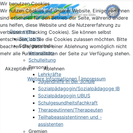
Wir benutzen Cookies
Wir nutzen Cookies auf unserer Website. Einige von ihnen
sind essenziell für den Betrieb der Seite, während andere
uns helfen, diese Website und die Nutzererfahrung zu
Open menu
verbessern (Tracking Cookies). Sie können selbst
Startseite
entscheiden, ob Sie die Cookies zulassen möchten. Bitte
Schulgemeinde
beachten Sie, dass bei einer Ablehnung womöglich nicht
Verwaltung
mehr alle Funktionalitäten der Seite zur Verfügung stehen.
Schulleitung
Personal
Akzeptieren
Ablehnen
Lehrkräfte
Weitere Informationen
|
Impressum
Jugendhilfe in der Schule
Sozialpädagogin/Sozialpädagoge IB
Sozialpädagogin UBUS
Schulgesundheitsfachkraft
Therapeutinnen/Therapeuten
Teilhabeassistentinnen und -
assistenten
Gremien