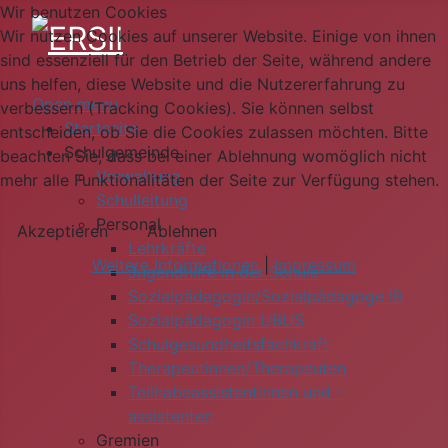
Wir benutzen Cookies
Wir nutzen Cookies auf unserer Website. Einige von ihnen
sind essenziell für den Betrieb der Seite, während andere
uns helfen, diese Website und die Nutzererfahrung zu
Open menu
verbessern (Tracking Cookies). Sie können selbst
Startseite
entscheiden, ob Sie die Cookies zulassen möchten. Bitte
Schulgemeinde
beachten Sie, dass bei einer Ablehnung womöglich nicht
Verwaltung
mehr alle Funktionalitäten der Seite zur Verfügung stehen.
Schulleitung
Personal
Akzeptieren
Ablehnen
Lehrkräfte
Weitere Informationen
|
Impressum
Jugendhilfe in der Schule
Sozialpädagogin/Sozialpädagoge IB
Sozialpädagogin UBUS
Schulgesundheitsfachkraft
Therapeutinnen/Therapeuten
Teilhabeassistentinnen und -
assistenten
Gremien