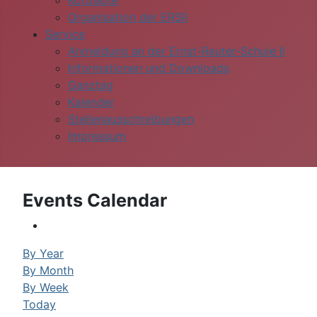
Konzepte
Organisation der ERSII
Service
Anmeldung an der Ernst-Reuter-Schule II
Informationen und Downloads
Ganztag
Kalender
Stellenausschreibungen
Impressum
Events Calendar
By Year
By Month
By Week
Today