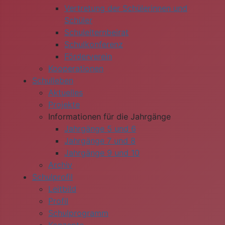
Vertretung der Schülerinnen und
Schüler
Schulelternbeirat
Schulkonferenz
Förderverein
Kooperationen
Schulleben
Aktuelles
Projekte
Informationen für die Jahrgänge
Jahrgänge 5 und 6
Jahrgänge 7 und 8
Jahrgänge 9 und 10
Archiv
Schulprofil
Leitbild
Profil
Schulprogramm