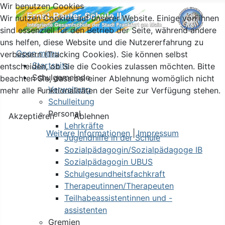
Wir benutzen Cookies
Wir nutzen Cookies auf unserer Website. Einige von ihnen
sind essenziell für den Betrieb der Seite, während andere
uns helfen, diese Website und die Nutzererfahrung zu
Open menu
verbessern (Tracking Cookies). Sie können selbst
Startseite
entscheiden, ob Sie die Cookies zulassen möchten. Bitte
Schulgemeinde
beachten Sie, dass bei einer Ablehnung womöglich nicht
Verwaltung
mehr alle Funktionalitäten der Seite zur Verfügung stehen.
Schulleitung
Personal
Akzeptieren
Ablehnen
Lehrkräfte
Weitere Informationen
|
Impressum
Jugendhilfe in der Schule
Sozialpädagogin/Sozialpädagoge IB
Sozialpädagogin UBUS
Schulgesundheitsfachkraft
Therapeutinnen/Therapeuten
Teilhabeassistentinnen und -
assistenten
Gremien