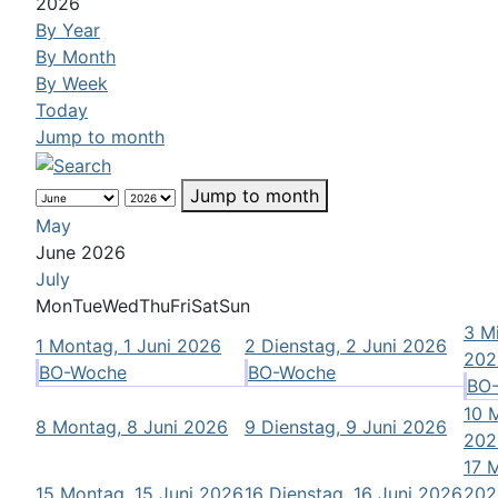
2026
By Year
By Month
By Week
Today
Jump to month
Jump to month
May
June 2026
July
Mon
Tue
Wed
Thu
Fri
Sat
Sun
3
Mi
1
Montag, 1 Juni 2026
2
Dienstag, 2 Juni 2026
202
BO-Woche
BO-Woche
BO
10
M
8
Montag, 8 Juni 2026
9
Dienstag, 9 Juni 2026
202
17
M
15
Montag, 15 Juni 2026
16
Dienstag, 16 Juni 2026
202