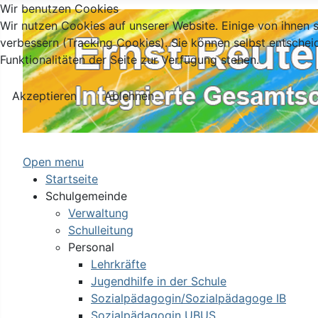
Wir benutzen Cookies
Wir nutzen Cookies auf unserer Website. Einige von ihnen s
verbessern (Tracking Cookies). Sie können selbst entschei
Funktionalitäten der Seite zur Verfügung stehen.
Akzeptieren
Ablehnen
Open menu
Startseite
Schulgemeinde
Verwaltung
Schulleitung
Personal
Lehrkräfte
Jugendhilfe in der Schule
Sozialpädagogin/Sozialpädagoge IB
Sozialpädagogin UBUS