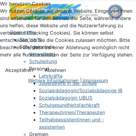
Wir benutzen Cookies
Wir nutzen Cookies auf unserer Website. Einige von ihnen
sind essenziell für den Betrieb der Seite, während andere
uns helfen, diese Website und die Nutzererfahrung zu
Open menu
verbessern (Tracking Cookies). Sie können selbst
Startseite
entscheiden, ob Sie die Cookies zulassen möchten. Bitte
Schulgemeinde
beachten Sie, dass bei einer Ablehnung womöglich nicht
Verwaltung
mehr alle Funktionalitäten der Seite zur Verfügung stehen.
Schulleitung
Personal
Akzeptieren
Ablehnen
Lehrkräfte
Weitere Informationen
|
Impressum
Jugendhilfe in der Schule
Sozialpädagogin/Sozialpädagoge IB
Sozialpädagogin UBUS
Schulgesundheitsfachkraft
Therapeutinnen/Therapeuten
Teilhabeassistentinnen und -
assistenten
Gremien