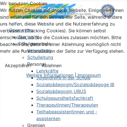
Wir benutzen Cookies
Wir nutzen Cookies auf unserer Website. Einige von ihnen
sind essenziell für den Betrieb der Seite, während andere
uns helfen, diese Website und die Nutzererfahrung zu
Open menu
verbessern (Tracking Cookies). Sie können selbst
Startseite
entscheiden, ob Sie die Cookies zulassen möchten. Bitte
Schulgemeinde
beachten Sie, dass bei einer Ablehnung womöglich nicht
Verwaltung
mehr alle Funktionalitäten der Seite zur Verfügung stehen.
Schulleitung
Personal
Akzeptieren
Ablehnen
Lehrkräfte
Weitere Informationen
|
Impressum
Jugendhilfe in der Schule
Sozialpädagogin/Sozialpädagoge IB
Sozialpädagogin UBUS
Schulgesundheitsfachkraft
Therapeutinnen/Therapeuten
Teilhabeassistentinnen und -
assistenten
Gremien