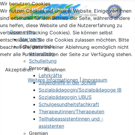
Wir benutzen Cookies
Wir nutzen Cookies auf unserer Website. Einige von ihnen
sind essenziell für den Betrieb der Seite, während andere
uns helfen, diese Website und die Nutzererfahrung zu
Open menu
verbessern (Tracking Cookies). Sie können selbst
Startseite
entscheiden, ob Sie die Cookies zulassen möchten. Bitte
Schulgemeinde
beachten Sie, dass bei einer Ablehnung womöglich nicht
Verwaltung
mehr alle Funktionalitäten der Seite zur Verfügung stehen.
Schulleitung
Personal
Akzeptieren
Ablehnen
Lehrkräfte
Weitere Informationen
|
Impressum
Jugendhilfe in der Schule
Sozialpädagogin/Sozialpädagoge IB
Sozialpädagogin UBUS
Schulgesundheitsfachkraft
Therapeutinnen/Therapeuten
Teilhabeassistentinnen und -
assistenten
Gremien