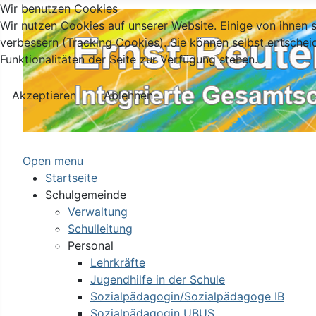
Wir benutzen Cookies
Wir nutzen Cookies auf unserer Website. Einige von ihnen s
verbessern (Tracking Cookies). Sie können selbst entschei
Funktionalitäten der Seite zur Verfügung stehen.
Akzeptieren
Ablehnen
Open menu
Startseite
Schulgemeinde
Verwaltung
Schulleitung
Personal
Lehrkräfte
Jugendhilfe in der Schule
Sozialpädagogin/Sozialpädagoge IB
Sozialpädagogin UBUS