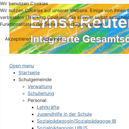
Wir benutzen Cookies
Wir nutzen Cookies auf unserer Website. Einige von ihnen s
verbessern (Tracking Cookies). Sie können selbst entschei
Funktionalitäten der Seite zur Verfügung stehen.
Akzeptieren
Ablehnen
Open menu
Startseite
Schulgemeinde
Verwaltung
Schulleitung
Personal
Lehrkräfte
Jugendhilfe in der Schule
Sozialpädagogin/Sozialpädagoge IB
Sozialpädagogin UBUS