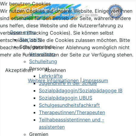
Wir benutzen Cookies
Wir nutzen Cookies auf unserer Website. Einige von ihnen
sind essenziell für den Betrieb der Seite, während andere
uns helfen, diese Website und die Nutzererfahrung zu
Open menu
verbessern (Tracking Cookies). Sie können selbst
Startseite
entscheiden, ob Sie die Cookies zulassen möchten. Bitte
Schulgemeinde
beachten Sie, dass bei einer Ablehnung womöglich nicht
Verwaltung
mehr alle Funktionalitäten der Seite zur Verfügung stehen.
Schulleitung
Personal
Akzeptieren
Ablehnen
Lehrkräfte
Weitere Informationen
|
Impressum
Jugendhilfe in der Schule
Sozialpädagogin/Sozialpädagoge IB
Sozialpädagogin UBUS
Schulgesundheitsfachkraft
Therapeutinnen/Therapeuten
Teilhabeassistentinnen und -
assistenten
Gremien