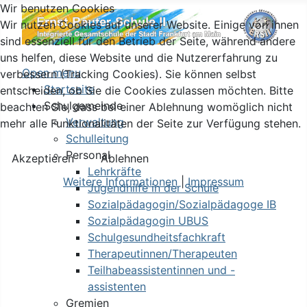
Wir benutzen Cookies
Wir nutzen Cookies auf unserer Website. Einige von ihnen
sind essenziell für den Betrieb der Seite, während andere
uns helfen, diese Website und die Nutzererfahrung zu
Open menu
verbessern (Tracking Cookies). Sie können selbst
Startseite
entscheiden, ob Sie die Cookies zulassen möchten. Bitte
Schulgemeinde
beachten Sie, dass bei einer Ablehnung womöglich nicht
Verwaltung
mehr alle Funktionalitäten der Seite zur Verfügung stehen.
Schulleitung
Personal
Akzeptieren
Ablehnen
Lehrkräfte
Weitere Informationen
|
Impressum
Jugendhilfe in der Schule
Sozialpädagogin/Sozialpädagoge IB
Sozialpädagogin UBUS
Schulgesundheitsfachkraft
Therapeutinnen/Therapeuten
Teilhabeassistentinnen und -
assistenten
Gremien