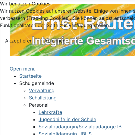
Wir benutzen Cookies
Wir nutzen Cookies auf unserer Website. Einige von ihnen s
verbessern (Tracking Cookies). Sie können selbst entschei
Funktionalitäten der Seite zur Verfügung stehen.
Akzeptieren
Ablehnen
Open menu
Startseite
Schulgemeinde
Verwaltung
Schulleitung
Personal
Lehrkräfte
Jugendhilfe in der Schule
Sozialpädagogin/Sozialpädagoge IB
Sozialpädagogin UBUS