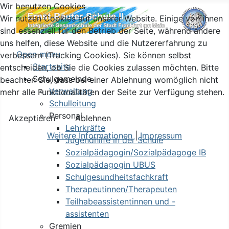
Wir benutzen Cookies
Wir nutzen Cookies auf unserer Website. Einige von ihnen
sind essenziell für den Betrieb der Seite, während andere
uns helfen, diese Website und die Nutzererfahrung zu
Open menu
verbessern (Tracking Cookies). Sie können selbst
Startseite
entscheiden, ob Sie die Cookies zulassen möchten. Bitte
Schulgemeinde
beachten Sie, dass bei einer Ablehnung womöglich nicht
Verwaltung
mehr alle Funktionalitäten der Seite zur Verfügung stehen.
Schulleitung
Personal
Akzeptieren
Ablehnen
Lehrkräfte
Weitere Informationen
|
Impressum
Jugendhilfe in der Schule
Sozialpädagogin/Sozialpädagoge IB
Sozialpädagogin UBUS
Schulgesundheitsfachkraft
Therapeutinnen/Therapeuten
Teilhabeassistentinnen und -
assistenten
Gremien