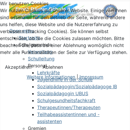
Wir benutzen Cookies
Wir nutzen Cookies auf unserer Website. Einige von ihnen
sind essenziell für den Betrieb der Seite, während andere
uns helfen, diese Website und die Nutzererfahrung zu
Open menu
verbessern (Tracking Cookies). Sie können selbst
Startseite
entscheiden, ob Sie die Cookies zulassen möchten. Bitte
Schulgemeinde
beachten Sie, dass bei einer Ablehnung womöglich nicht
Verwaltung
mehr alle Funktionalitäten der Seite zur Verfügung stehen.
Schulleitung
Personal
Akzeptieren
Ablehnen
Lehrkräfte
Weitere Informationen
|
Impressum
Jugendhilfe in der Schule
Sozialpädagogin/Sozialpädagoge IB
Sozialpädagogin UBUS
Schulgesundheitsfachkraft
Therapeutinnen/Therapeuten
Teilhabeassistentinnen und -
assistenten
Gremien