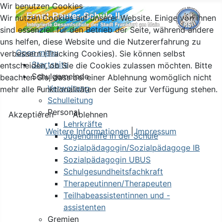
Wir benutzen Cookies
Wir nutzen Cookies auf unserer Website. Einige von ihnen
sind essenziell für den Betrieb der Seite, während andere
uns helfen, diese Website und die Nutzererfahrung zu
Open menu
verbessern (Tracking Cookies). Sie können selbst
Startseite
entscheiden, ob Sie die Cookies zulassen möchten. Bitte
Schulgemeinde
beachten Sie, dass bei einer Ablehnung womöglich nicht
Verwaltung
mehr alle Funktionalitäten der Seite zur Verfügung stehen.
Schulleitung
Personal
Akzeptieren
Ablehnen
Lehrkräfte
Weitere Informationen
|
Impressum
Jugendhilfe in der Schule
Sozialpädagogin/Sozialpädagoge IB
Sozialpädagogin UBUS
Schulgesundheitsfachkraft
Therapeutinnen/Therapeuten
Teilhabeassistentinnen und -
assistenten
Gremien