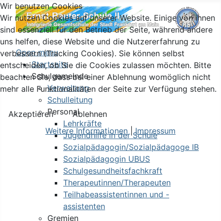
Wir benutzen Cookies
Wir nutzen Cookies auf unserer Website. Einige von ihnen
sind essenziell für den Betrieb der Seite, während andere
uns helfen, diese Website und die Nutzererfahrung zu
Open menu
verbessern (Tracking Cookies). Sie können selbst
Startseite
entscheiden, ob Sie die Cookies zulassen möchten. Bitte
Schulgemeinde
beachten Sie, dass bei einer Ablehnung womöglich nicht
Verwaltung
mehr alle Funktionalitäten der Seite zur Verfügung stehen.
Schulleitung
Personal
Akzeptieren
Ablehnen
Lehrkräfte
Weitere Informationen
|
Impressum
Jugendhilfe in der Schule
Sozialpädagogin/Sozialpädagoge IB
Sozialpädagogin UBUS
Schulgesundheitsfachkraft
Therapeutinnen/Therapeuten
Teilhabeassistentinnen und -
assistenten
Gremien