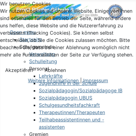
Wir benutzen Cookies
Wir nutzen Cookies auf unserer Website. Einige von ihnen
sind essenziell für den Betrieb der Seite, während andere
uns helfen, diese Website und die Nutzererfahrung zu
Open menu
verbessern (Tracking Cookies). Sie können selbst
Startseite
entscheiden, ob Sie die Cookies zulassen möchten. Bitte
Schulgemeinde
beachten Sie, dass bei einer Ablehnung womöglich nicht
Verwaltung
mehr alle Funktionalitäten der Seite zur Verfügung stehen.
Schulleitung
Personal
Akzeptieren
Ablehnen
Lehrkräfte
Weitere Informationen
|
Impressum
Jugendhilfe in der Schule
Sozialpädagogin/Sozialpädagoge IB
Sozialpädagogin UBUS
Schulgesundheitsfachkraft
Therapeutinnen/Therapeuten
Teilhabeassistentinnen und -
assistenten
Gremien