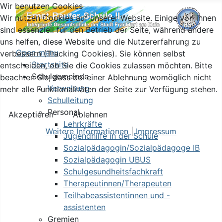
Wir benutzen Cookies
Wir nutzen Cookies auf unserer Website. Einige von ihnen
sind essenziell für den Betrieb der Seite, während andere
uns helfen, diese Website und die Nutzererfahrung zu
Open menu
verbessern (Tracking Cookies). Sie können selbst
Startseite
entscheiden, ob Sie die Cookies zulassen möchten. Bitte
Schulgemeinde
beachten Sie, dass bei einer Ablehnung womöglich nicht
Verwaltung
mehr alle Funktionalitäten der Seite zur Verfügung stehen.
Schulleitung
Personal
Akzeptieren
Ablehnen
Lehrkräfte
Weitere Informationen
|
Impressum
Jugendhilfe in der Schule
Sozialpädagogin/Sozialpädagoge IB
Sozialpädagogin UBUS
Schulgesundheitsfachkraft
Therapeutinnen/Therapeuten
Teilhabeassistentinnen und -
assistenten
Gremien