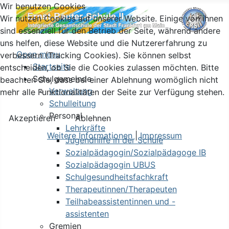
Wir benutzen Cookies
Wir nutzen Cookies auf unserer Website. Einige von ihnen
sind essenziell für den Betrieb der Seite, während andere
uns helfen, diese Website und die Nutzererfahrung zu
Open menu
verbessern (Tracking Cookies). Sie können selbst
Startseite
entscheiden, ob Sie die Cookies zulassen möchten. Bitte
Schulgemeinde
beachten Sie, dass bei einer Ablehnung womöglich nicht
Verwaltung
mehr alle Funktionalitäten der Seite zur Verfügung stehen.
Schulleitung
Personal
Akzeptieren
Ablehnen
Lehrkräfte
Weitere Informationen
|
Impressum
Jugendhilfe in der Schule
Sozialpädagogin/Sozialpädagoge IB
Sozialpädagogin UBUS
Schulgesundheitsfachkraft
Therapeutinnen/Therapeuten
Teilhabeassistentinnen und -
assistenten
Gremien