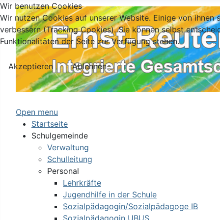
Wir benutzen Cookies
Wir nutzen Cookies auf unserer Website. Einige von ihnen s
verbessern (Tracking Cookies). Sie können selbst entschei
Funktionalitäten der Seite zur Verfügung stehen.
Akzeptieren
Ablehnen
Open menu
Startseite
Schulgemeinde
Verwaltung
Schulleitung
Personal
Lehrkräfte
Jugendhilfe in der Schule
Sozialpädagogin/Sozialpädagoge IB
Sozialpädagogin UBUS