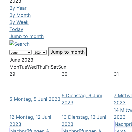
2023
By Year
By Month
By Week
Today
Jump to month
Jump to month
June 2023
Mon
Tue
Wed
Thu
Fri
Sat
Sun
29
30
31
6
Dienstag, 6 Juni
7
Mittwo
5
Montag, 5 Juni 2023
2023
2023
14
Mittw
12
Montag, 12 Juni
13
Dienstag, 13 Juni
2023
2023
2023
Nachprü
Nachprüfungen A ...
Nachprüfungen A ...
14:45