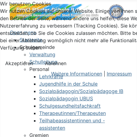
Wir benutzen Cookies
Wir nutzen Cookies auf unserer Website. Einige von ihnen si
den Betrieb der Seite, während andere uns helfen, diese We
Nutzererfahrung zu verbessern (Tracking Cookies). Sie kö
Open menu
entscheiden, ob Sie die Cookies zulassen möchten. Bitte b
Startseite
bei einer Ablehnung womöglich nicht mehr alle Funktionalit
Schulgemeinde
Verfügung stehen.
Verwaltung
Schulleitung
Akzeptieren
Ablehnen
Personal
Weitere Informationen
|
Impressum
Lehrkräfte
Jugendhilfe in der Schule
Sozialpädagogin/Sozialpädagoge IB
Sozialpädagogin UBUS
Schulgesundheitsfachkraft
Therapeutinnen/Therapeuten
Teilhabeassistentinnen und -
assistenten
Gremien