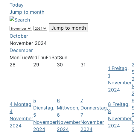
Today
Jump to month
Jump to month
October
November 2024
December
Mon
Tue
Wed
Thu
Fri
Sat
Sun
28
29
30
31
1
Freitag,
1
November
2024
5
6
7
4
Montag,
8
Freitag,
Dienstag,
Mittwoch,
Donnerstag,
4
8
5
6
7
November
November
November
November
November
2024
2024
2024
2024
2024