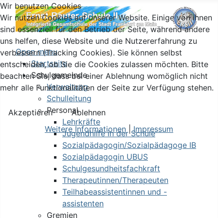
Wir benutzen Cookies
Wir nutzen Cookies auf unserer Website. Einige von ihnen
sind essenziell für den Betrieb der Seite, während andere
uns helfen, diese Website und die Nutzererfahrung zu
Open menu
verbessern (Tracking Cookies). Sie können selbst
Startseite
entscheiden, ob Sie die Cookies zulassen möchten. Bitte
Schulgemeinde
beachten Sie, dass bei einer Ablehnung womöglich nicht
Verwaltung
mehr alle Funktionalitäten der Seite zur Verfügung stehen.
Schulleitung
Personal
Akzeptieren
Ablehnen
Lehrkräfte
Weitere Informationen
|
Impressum
Jugendhilfe in der Schule
Sozialpädagogin/Sozialpädagoge IB
Sozialpädagogin UBUS
Schulgesundheitsfachkraft
Therapeutinnen/Therapeuten
Teilhabeassistentinnen und -
assistenten
Gremien