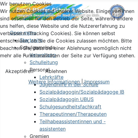
Wir benutzen Cookies
Wir nutzen Cookies auf unserer Website. Einige von ihnen
sind essenziell für den Betrieb der Seite, während andere
uns helfen, diese Website und die Nutzererfahrung zu
Open menu
verbessern (Tracking Cookies). Sie können selbst
Startseite
entscheiden, ob Sie die Cookies zulassen möchten. Bitte
Schulgemeinde
beachten Sie, dass bei einer Ablehnung womöglich nicht
Verwaltung
mehr alle Funktionalitäten der Seite zur Verfügung stehen.
Schulleitung
Personal
Akzeptieren
Ablehnen
Lehrkräfte
Weitere Informationen
|
Impressum
Jugendhilfe in der Schule
Sozialpädagogin/Sozialpädagoge IB
Sozialpädagogin UBUS
Schulgesundheitsfachkraft
Therapeutinnen/Therapeuten
Teilhabeassistentinnen und -
assistenten
Gremien