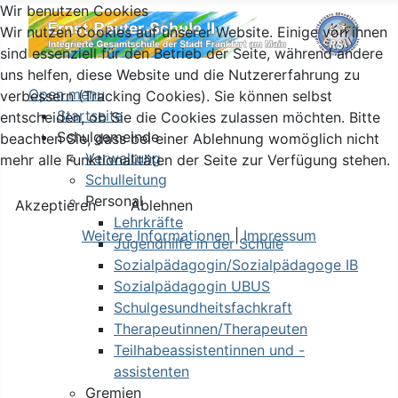
Wir benutzen Cookies
Wir nutzen Cookies auf unserer Website. Einige von ihnen
sind essenziell für den Betrieb der Seite, während andere
uns helfen, diese Website und die Nutzererfahrung zu
Open menu
verbessern (Tracking Cookies). Sie können selbst
Startseite
entscheiden, ob Sie die Cookies zulassen möchten. Bitte
Schulgemeinde
beachten Sie, dass bei einer Ablehnung womöglich nicht
Verwaltung
mehr alle Funktionalitäten der Seite zur Verfügung stehen.
Schulleitung
Personal
Akzeptieren
Ablehnen
Lehrkräfte
Weitere Informationen
|
Impressum
Jugendhilfe in der Schule
Sozialpädagogin/Sozialpädagoge IB
Sozialpädagogin UBUS
Schulgesundheitsfachkraft
Therapeutinnen/Therapeuten
Teilhabeassistentinnen und -
assistenten
Gremien