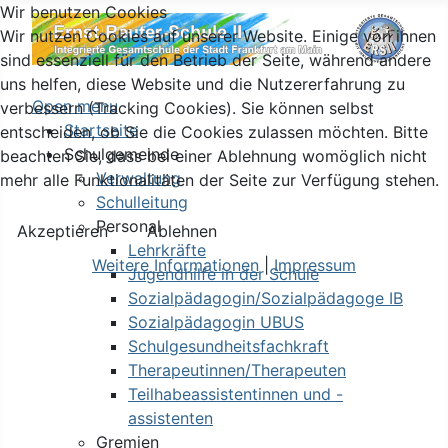
Wir benutzen Cookies
Wir nutzen Cookies auf unserer Website. Einige von ihnen
sind essenziell für den Betrieb der Seite, während andere
uns helfen, diese Website und die Nutzererfahrung zu
Open menu
verbessern (Tracking Cookies). Sie können selbst
Startseite
entscheiden, ob Sie die Cookies zulassen möchten. Bitte
Schulgemeinde
beachten Sie, dass bei einer Ablehnung womöglich nicht
Verwaltung
mehr alle Funktionalitäten der Seite zur Verfügung stehen.
Schulleitung
Personal
Akzeptieren
Ablehnen
Lehrkräfte
Weitere Informationen
|
Impressum
Jugendhilfe in der Schule
Sozialpädagogin/Sozialpädagoge IB
Sozialpädagogin UBUS
Schulgesundheitsfachkraft
Therapeutinnen/Therapeuten
Teilhabeassistentinnen und -
assistenten
Gremien