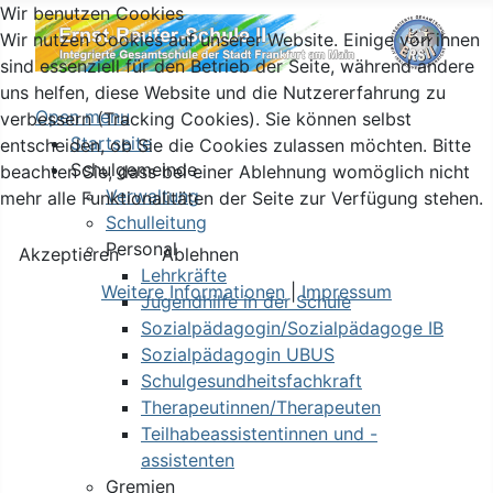
Wir benutzen Cookies
Wir nutzen Cookies auf unserer Website. Einige von ihnen
sind essenziell für den Betrieb der Seite, während andere
uns helfen, diese Website und die Nutzererfahrung zu
Open menu
verbessern (Tracking Cookies). Sie können selbst
Startseite
entscheiden, ob Sie die Cookies zulassen möchten. Bitte
Schulgemeinde
beachten Sie, dass bei einer Ablehnung womöglich nicht
Verwaltung
mehr alle Funktionalitäten der Seite zur Verfügung stehen.
Schulleitung
Personal
Akzeptieren
Ablehnen
Lehrkräfte
Weitere Informationen
|
Impressum
Jugendhilfe in der Schule
Sozialpädagogin/Sozialpädagoge IB
Sozialpädagogin UBUS
Schulgesundheitsfachkraft
Therapeutinnen/Therapeuten
Teilhabeassistentinnen und -
assistenten
Gremien