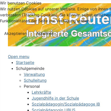
Wir benutzen Cookies
Wir nutzen Cookies auf unserer Website. Einige von ihnen s
verbessern (Tracking Cookies). Sie können selbst entschei
Funktionalitäten der Seite zur Verfügung stehen.
Akzeptieren
Ablehnen
Open menu
Startseite
Schulgemeinde
Verwaltung
Schulleitung
Personal
Lehrkräfte
Jugendhilfe in der Schule
Sozialpädagogin/Sozialpädagoge IB
Sozialpädagogin UBUS