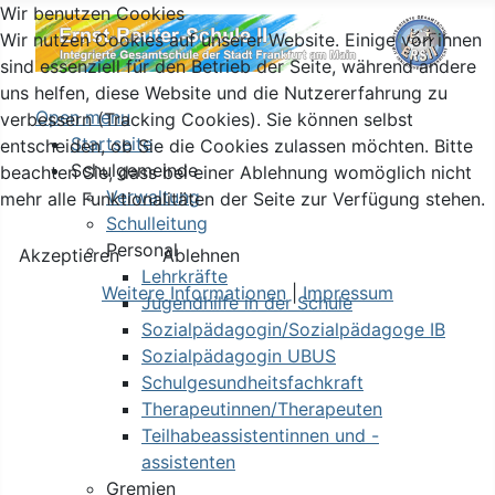
Wir benutzen Cookies
Wir nutzen Cookies auf unserer Website. Einige von ihnen
sind essenziell für den Betrieb der Seite, während andere
uns helfen, diese Website und die Nutzererfahrung zu
Open menu
verbessern (Tracking Cookies). Sie können selbst
Startseite
entscheiden, ob Sie die Cookies zulassen möchten. Bitte
Schulgemeinde
beachten Sie, dass bei einer Ablehnung womöglich nicht
Verwaltung
mehr alle Funktionalitäten der Seite zur Verfügung stehen.
Schulleitung
Personal
Akzeptieren
Ablehnen
Lehrkräfte
Weitere Informationen
|
Impressum
Jugendhilfe in der Schule
Sozialpädagogin/Sozialpädagoge IB
Sozialpädagogin UBUS
Schulgesundheitsfachkraft
Therapeutinnen/Therapeuten
Teilhabeassistentinnen und -
assistenten
Gremien