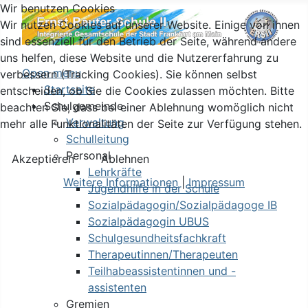
Wir benutzen Cookies
Wir nutzen Cookies auf unserer Website. Einige von ihnen
sind essenziell für den Betrieb der Seite, während andere
uns helfen, diese Website und die Nutzererfahrung zu
Open menu
verbessern (Tracking Cookies). Sie können selbst
Startseite
entscheiden, ob Sie die Cookies zulassen möchten. Bitte
Schulgemeinde
beachten Sie, dass bei einer Ablehnung womöglich nicht
Verwaltung
mehr alle Funktionalitäten der Seite zur Verfügung stehen.
Schulleitung
Personal
Akzeptieren
Ablehnen
Lehrkräfte
Weitere Informationen
|
Impressum
Jugendhilfe in der Schule
Sozialpädagogin/Sozialpädagoge IB
Sozialpädagogin UBUS
Schulgesundheitsfachkraft
Therapeutinnen/Therapeuten
Teilhabeassistentinnen und -
assistenten
Gremien