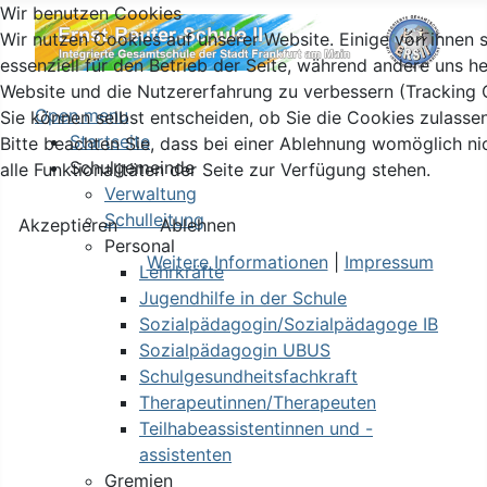
Wir benutzen Cookies
Wir nutzen Cookies auf unserer Website. Einige von ihnen 
essenziell für den Betrieb der Seite, während andere uns he
Website und die Nutzererfahrung zu verbessern (Tracking 
Open menu
Sie können selbst entscheiden, ob Sie die Cookies zulasse
Startseite
Bitte beachten Sie, dass bei einer Ablehnung womöglich ni
Schulgemeinde
alle Funktionalitäten der Seite zur Verfügung stehen.
Verwaltung
Schulleitung
Akzeptieren
Ablehnen
Personal
Weitere Informationen
|
Impressum
Lehrkräfte
Jugendhilfe in der Schule
Sozialpädagogin/Sozialpädagoge IB
Sozialpädagogin UBUS
Schulgesundheitsfachkraft
Therapeutinnen/Therapeuten
Teilhabeassistentinnen und -
assistenten
Gremien