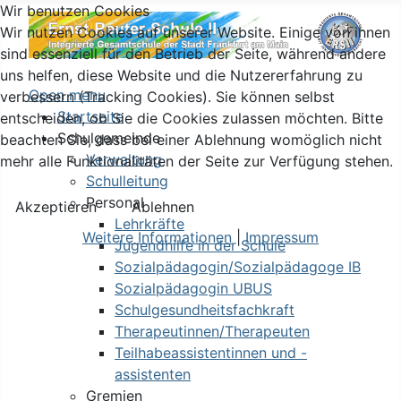
Wir benutzen Cookies
Wir nutzen Cookies auf unserer Website. Einige von ihnen
sind essenziell für den Betrieb der Seite, während andere
uns helfen, diese Website und die Nutzererfahrung zu
Open menu
verbessern (Tracking Cookies). Sie können selbst
Startseite
entscheiden, ob Sie die Cookies zulassen möchten. Bitte
Schulgemeinde
beachten Sie, dass bei einer Ablehnung womöglich nicht
Verwaltung
mehr alle Funktionalitäten der Seite zur Verfügung stehen.
Schulleitung
Personal
Akzeptieren
Ablehnen
Lehrkräfte
Weitere Informationen
|
Impressum
Jugendhilfe in der Schule
Sozialpädagogin/Sozialpädagoge IB
Sozialpädagogin UBUS
Schulgesundheitsfachkraft
Therapeutinnen/Therapeuten
Teilhabeassistentinnen und -
assistenten
Gremien