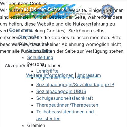
Wir benutzen Cookies
Wir nutzen Cookies auf unserer Website. Einige von ihnen
sind essenziell für den Betrieb der Seite, während andere
uns helfen, diese Website und die Nutzererfahrung zu
Open menu
verbessern (Tracking Cookies). Sie können selbst
Startseite
entscheiden, ob Sie die Cookies zulassen möchten. Bitte
Schulgemeinde
beachten Sie, dass bei einer Ablehnung womöglich nicht
Verwaltung
mehr alle Funktionalitäten der Seite zur Verfügung stehen.
Schulleitung
Personal
Akzeptieren
Ablehnen
Lehrkräfte
Weitere Informationen
|
Impressum
Jugendhilfe in der Schule
Sozialpädagogin/Sozialpädagoge IB
Sozialpädagogin UBUS
Schulgesundheitsfachkraft
Therapeutinnen/Therapeuten
Teilhabeassistentinnen und -
assistenten
Gremien