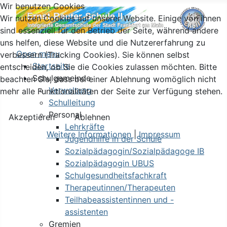
Wir benutzen Cookies
Wir nutzen Cookies auf unserer Website. Einige von ihnen
sind essenziell für den Betrieb der Seite, während andere
uns helfen, diese Website und die Nutzererfahrung zu
Open menu
verbessern (Tracking Cookies). Sie können selbst
Startseite
entscheiden, ob Sie die Cookies zulassen möchten. Bitte
Schulgemeinde
beachten Sie, dass bei einer Ablehnung womöglich nicht
Verwaltung
mehr alle Funktionalitäten der Seite zur Verfügung stehen.
Schulleitung
Personal
Akzeptieren
Ablehnen
Lehrkräfte
Weitere Informationen
|
Impressum
Jugendhilfe in der Schule
Sozialpädagogin/Sozialpädagoge IB
Sozialpädagogin UBUS
Schulgesundheitsfachkraft
Therapeutinnen/Therapeuten
Teilhabeassistentinnen und -
assistenten
Gremien