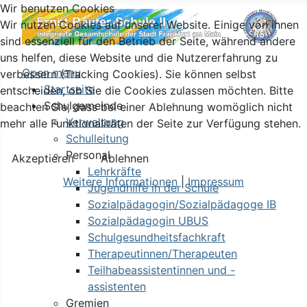
Wir benutzen Cookies
Wir nutzen Cookies auf unserer Website. Einige von ihnen
sind essenziell für den Betrieb der Seite, während andere
uns helfen, diese Website und die Nutzererfahrung zu
Open menu
verbessern (Tracking Cookies). Sie können selbst
Startseite
entscheiden, ob Sie die Cookies zulassen möchten. Bitte
Schulgemeinde
beachten Sie, dass bei einer Ablehnung womöglich nicht
Verwaltung
mehr alle Funktionalitäten der Seite zur Verfügung stehen.
Schulleitung
Personal
Akzeptieren
Ablehnen
Lehrkräfte
Weitere Informationen
|
Impressum
Jugendhilfe in der Schule
Sozialpädagogin/Sozialpädagoge IB
Sozialpädagogin UBUS
Schulgesundheitsfachkraft
Therapeutinnen/Therapeuten
Teilhabeassistentinnen und -
assistenten
Gremien