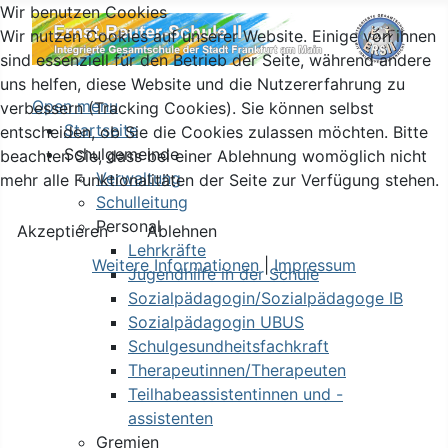
Wir benutzen Cookies
Wir nutzen Cookies auf unserer Website. Einige von ihnen
sind essenziell für den Betrieb der Seite, während andere
uns helfen, diese Website und die Nutzererfahrung zu
Open menu
verbessern (Tracking Cookies). Sie können selbst
Startseite
entscheiden, ob Sie die Cookies zulassen möchten. Bitte
Schulgemeinde
beachten Sie, dass bei einer Ablehnung womöglich nicht
Verwaltung
mehr alle Funktionalitäten der Seite zur Verfügung stehen.
Schulleitung
Personal
Akzeptieren
Ablehnen
Lehrkräfte
Weitere Informationen
|
Impressum
Jugendhilfe in der Schule
Sozialpädagogin/Sozialpädagoge IB
Sozialpädagogin UBUS
Schulgesundheitsfachkraft
Therapeutinnen/Therapeuten
Teilhabeassistentinnen und -
assistenten
Gremien