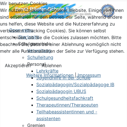
Wir benutzen Cookies
Wir nutzen Cookies auf unserer Website. Einige von ihnen
sind essenziell für den Betrieb der Seite, während andere
uns helfen, diese Website und die Nutzererfahrung zu
Open menu
verbessern (Tracking Cookies). Sie können selbst
Startseite
entscheiden, ob Sie die Cookies zulassen möchten. Bitte
Schulgemeinde
beachten Sie, dass bei einer Ablehnung womöglich nicht
Verwaltung
mehr alle Funktionalitäten der Seite zur Verfügung stehen.
Schulleitung
Personal
Akzeptieren
Ablehnen
Lehrkräfte
Weitere Informationen
|
Impressum
Jugendhilfe in der Schule
Sozialpädagogin/Sozialpädagoge IB
Sozialpädagogin UBUS
Schulgesundheitsfachkraft
Therapeutinnen/Therapeuten
Teilhabeassistentinnen und -
assistenten
Gremien