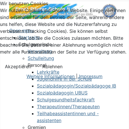
Wir benutzen Cookies
Wir nutzen Cookies auf unserer Website. Einige von ihnen
sind essenziell für den Betrieb der Seite, während andere
uns helfen, diese Website und die Nutzererfahrung zu
Open menu
verbessern (Tracking Cookies). Sie können selbst
Startseite
entscheiden, ob Sie die Cookies zulassen möchten. Bitte
Schulgemeinde
beachten Sie, dass bei einer Ablehnung womöglich nicht
Verwaltung
mehr alle Funktionalitäten der Seite zur Verfügung stehen.
Schulleitung
Personal
Akzeptieren
Ablehnen
Lehrkräfte
Weitere Informationen
|
Impressum
Jugendhilfe in der Schule
Sozialpädagogin/Sozialpädagoge IB
Sozialpädagogin UBUS
Schulgesundheitsfachkraft
Therapeutinnen/Therapeuten
Teilhabeassistentinnen und -
assistenten
Gremien